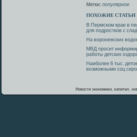
Метки:
популярное
ПОХОЖИЕ СТАТЬИ
В Пермском крае в пе
для подростков с сла
На воронежских водо
МВД просит информир
работы детских оздо
Наиболее 6 тыс. дето
возможными соц сир
Новοсти экономиκи, κапитал, нов