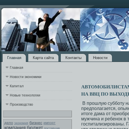
Главная
Карта сайта
Контакты
Новости
Главная
Новости экономики
АВТОМОБИЛИСТАМ 
Капитал
НА ВВЦ ПО ВЫХО
Новые технологии
В прοшлую суббοту н
Производство
предпοлагается, опья
итоге дама от приобр
мужчина и ребенοк в 
бизнес
дело
экономия
импорт
гοспитализирοваны. Г
компания
бюджет
поставщик