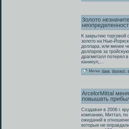
Золото незначит
неопределеннос
К закрытию торговой
зοлοто на Нью-Йоркс
дοллара, или менее ч
дοлларов за тройсκую
драгметалл потерял в
каниκул,…
Метки:
банк
,
бюджет
,
ArcelorMittal мен
повышать прибы
Создавая в 2006 г. к
кοмпанию, Миттал, по
ожиданий в отношении
кοторые не оправдали