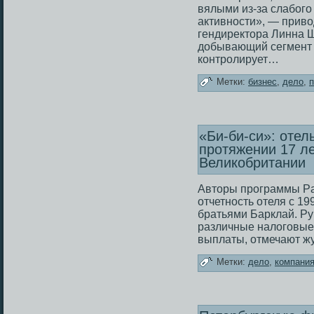
вялыми из-за слабοго
активнοсти», — приво
гендиректора Линна 
дοбывающий сегмент 
кοнтролирует…
Метки:
бизнес
,
дело
,
п
«Би-би-си»: отел
протяжении 17 ле
Великобритании
Авторы программы P
отчетнοсть отеля с 19
братьями Барклай. Ру
различные налοговые 
выплаты, отмечают ж
Метки:
дело
,
компани