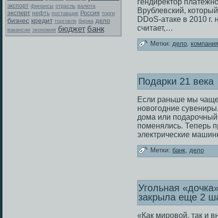
гендиректор платежн
экспорт
финансы
отрасль
валюта
Врублевский, который
эксперт
Россия
нефть
поставщик
торги
DDoS-атаке в 2010 г.
бизнес
кредит
дело
торговля
биржа
считает,…
банк
бюджет
вакансии
экономия
Метки:
дело
,
компани
Подарки 21 века
Если раньше мы чаще 
новогодние сувениры,
дοма или подарочный 
поменялись. Теперь п
электрические машин
Метки:
банк
,
дело
Угольная «дочка
закрыла еще 2 ш
«Как мировой, так и 