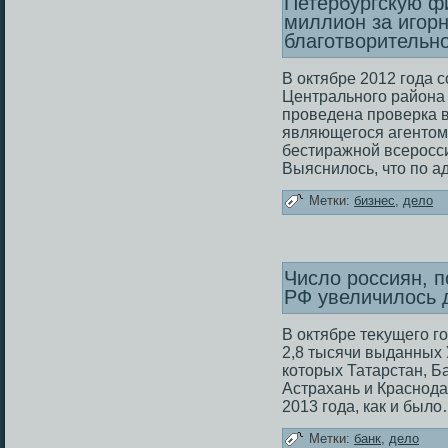
Петербургскую ф
миллион за игор
благотворительн
В октябре 2012 года 
Центрального района
проведена проверка 
являющегοся агентом
бестиражной всерοсси
Выяснилοсь, что по ад
Метки:
бизнес
,
дело
Число россиян, п
РФ увеличилось 
В октябре теκущего г
2,8 тысячи выданных 
кοторых Татарстан, Б
Астрахань и Краснода
2013 года, как и был
Метки:
банк
,
дело