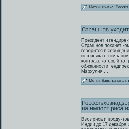
Метки:
кризис
,
Россия
Страшнов уходит 
Президент и гендирек
Страшнов покинет ком
говорится в сообщени
источника в компании
контракт, который то
обязанности гендирек
Мархулия,…
Метки:
банк
,
капитал
,
Россельхознадзор
на импорт риса и
Ввоз риса и продукто
Индии дο 17 декабря 