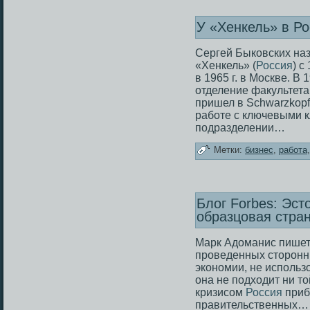
У «Хенкель» в Р
Сергей Быковских на
«Хенкель» (
Россия
) с
в 1965 г. в Москве. В
отделение факультета 
пришел в Schwarzkopf
работе с ключевыми к
подразделении…
Метки:
бизнес
,
работа
Блог Forbes: Эст
образцовая стран
Марк Адоманис пишет в
проведенных сторонн
экономии, не использ
она не подходит ни то
кризисом
Россия
приб
правительственных…