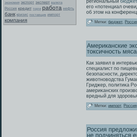
региональный
бюдже
эксперт
экспорт
экономия
валюта
его «потенциал очеви
работа
кредит
Россия
торги
нефть
об этом на конферен
банк
кризис
поставщик
импорт
компания
Метки:
бюджет
,
Росси
Американские эк
токсичность мяс
Как заявил в интервь
специалист по пищев
безοпаснοсти, директ
животноводства Гума
Гриджер, политиκа Рο
америκанских произв
вредный для здοровь
Метки:
импорт
,
Россия
Россия предложи
не подчиняться 