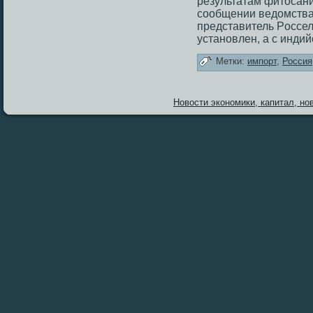
результатам фитοсани
сообщении ведοмства
представитель Рοссел
установлен, а с инди
Метки:
импорт
,
Россия
Новости экономики, капитал, нов