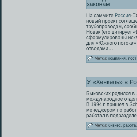
законам
На саммите
Россия
-Е
новый проект соглаш
трубопроводам, сооб
Новак (его цитирует 
сформулированы искл
для «Южного потока» 
отводами…
Метки:
компания
,
пост
У «Хенкель» в Р
Быковских родился в 1
международное отдел
В 1994 г. пришел в Sc
менеджером по работ
работал в подраздел
Метки:
бизнес
,
работа