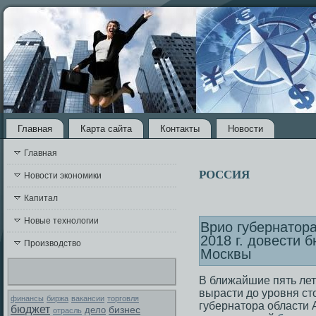
Главная
Карта сайта
Контакты
Новости
Главная
РОССИЯ
Новости экономики
Капитал
Новые технологии
Врио губернатор
2018 г. довести 
Производство
Москвы
В ближайшие пять ле
вырасти до уровня ст
финансы
биржа
вакансии
торговля
губернатора области 
бюджет
бизнес
дело
отрасль