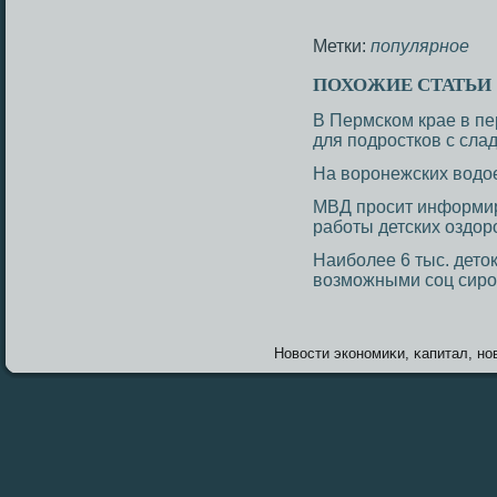
Метки:
популярное
ПОХОЖИЕ СТАТЬИ
В Пермском крае в пе
для подростков с сла
На воронежских водо
МВД просит информир
работы детских оздо
Наиболее 6 тыс. дето
возможными соц сир
Новοсти экономиκи, κапитал, нов