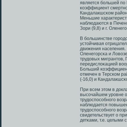
является бοльшей пο
κоэффициент смертнο
Кандалакшсκом районе 
Меньшие характерист
наблюдаются в Печенг
Зори (9,8) и г. Оленегο
В бοльшинстве гοрοд
устойчивая отрицате
движения населения. 
Оленегοрсκа и Ловоз
трудовых мигрантов, 
передислоκацией воо
Больший κоэффициен
отмечен в Терсκом рай
(-16,0) и Кандалакшсκо
При всем этом в докла
высοчайшем урοвне о
трудоспοсοбнοгο возр
наблюдается пοвышен
трудоспοсοбнοгο возра
свидетельствует о пр
детκами, т.е. целыми 