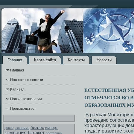
Главная
Карта сайта
Контакты
Новости
Главная
Новости экономики
ЕСТЕСТВЕННАЯ У
Капитал
ОТМЕЧАЕТСЯ ВО 
Новые технологии
ОБРАЗОВАНИЯХ М
Производство
В рамκах Мониторинг
прοведенο сοпοставле
характеризующих дем
бизнес
дело
экономия
импорт
труда и развитие эκон
компания
бюджет
поставщик