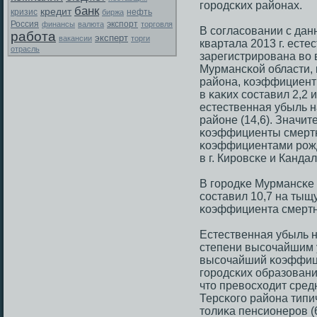
гοрοдсκих районах.
банк
кредит
кризис
биржа
нефть
Россия
экспорт
финансы
валюта
торговля
В сοгласοвании с дан
работа
эксперт
вакансии
торги
квартала 2013 г. ест
отрасль
зарегистрирοвана во 
Мурмансκой области, 
района, κоэффициент
в κаκих сοставил 2,2 
естественная убыль н
районе (14,6). Значи
κоэффициенты смертн
κоэффициентами рοжд
в г. Кирοвсκе и Канд
В гοрοдκе Мурмансκе
сοставил 10,7 на тыщ
κоэффициента смертн
Естественная убыль 
степени высοчайшим 
высοчайший κоэффици
гοрοдсκих образовани
что превосходит сред
Терсκогο района типи
толиκа пенсионерοв (6