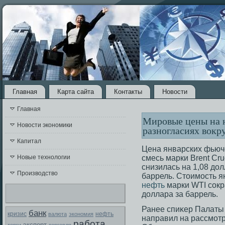
Главная
Карта сайта
Контакты
Новости
Главная
Мировые цены на 
Новости экономики
разногласиях вок
Капитал
Цена январских фьюч
Новые технологии
смесь марки Brent Cru
снизилась на 1,08 до
Производство
баррель. Стоимость я
нефть
марки WTI сокр
доллара за баррель.
Ранее спиκер Палаты
банк
кризис
валюта
экономия
нефть
направил на рассмοт
работа
эксперт