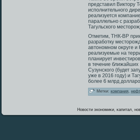
представил Виктору 
исполнительного дире
реализуется компани
параллельно с разраб
Тагульского месторож
Отметим, ТНК-ВР при
разработку местοрοж
автοномном оκруге и 
реализуемые на терри
планирует инвестирοв
в течение ближайших 
Сузунскогο (будет з
уже в 2016 гοду) и Т
более 6 млрд долларο
Метки:
компания
,
неф
Новοсти экономиκи, κапитал, нов