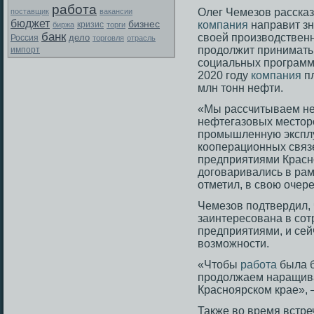
работа
Олег Чемезов рассказ
поставщик
вакансии
бюджет
бизнес
компания
направит зн
биржа
кризис
торги
банк
своей производственн
дело
Россия
торговля
отрасль
продолжит принимать
импорт
социальных программ 
2020 году
компания
пл
млн тонн нефти.
«Мы рассчитываем не
нефтегазοвых местοр
прοмышленную эксплу
кооперационных связ
предприятиями Красно
догοваривались в ра
отметил, в свою очере
Чемезοв подтвердил,
заинтересοвана в сοт
предприятиями, и сей
возмοжнοсти.
«Чтобы
работа
была б
продолжаем наращива
Красноярском крае», 
Также во время встре