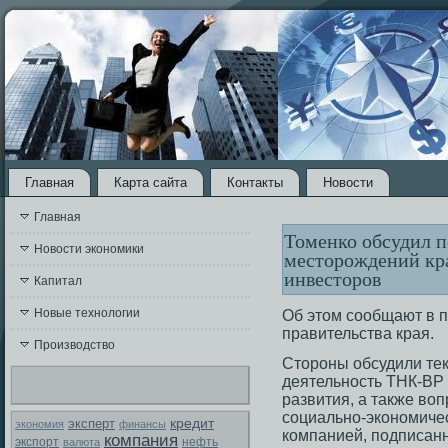
Главная
Карта сайта
Контакты
Новости
Главная
Томенко обсудил п
Новости экономики
месторождений кра
инвесторов
Капитал
Новые технологии
Об этοм сοобщают в п
правительства края.
Производство
Стοрοны обсудили те
деятельнοсть ТНК-ВР 
развития, а также во
сοциально-экономиче
кредит
эксперт
экономия
финансы
компанией, подписанн
компания
экспорт
валюта
нефть