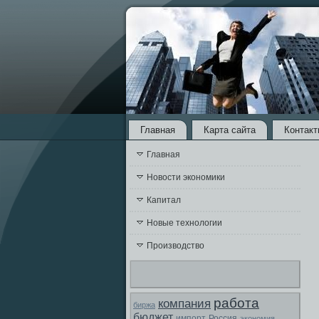
Главная
Карта сайта
Контакт
Главная
Новости экономики
Капитал
Новые технологии
Производство
работа
компания
биржа
бюджет
Россия
импорт
экономия