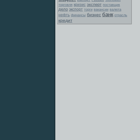
эксперт
торговля
кризис
поставщик
дело
экспорт
торги
вакансии
валюта
банк
бизнес
нефть
финансы
отрасль
кредит