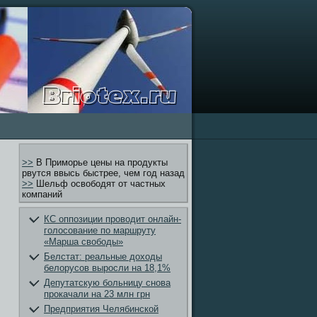
>>
В Приморье цены на продукты
рвутся ввысь быстрее, чем год назад
>>
Шельф освободят от частных
компаний
КС оппозиции проводит онлайн-
голосование по маршруту
«Марша свободы»
Белстат: реальные доходы
белорусов выросли на 18,1%
Депутатскую больницу снова
прокачали на 23 млн грн
Предприятия Челябинской