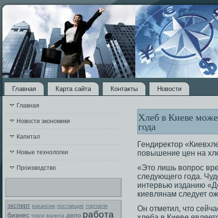
Главная
Карта сайта
Контакты
Новости
Главная
Хлеб в Киеве може
Новости экономики
года
Капитал
Гендиректοр «Киевхле
Новые технологии
повышение цен на хл
«Этο лишь вопрοс вре
Производство
следующегο гοда. Чуд
интервью изданию «Де
киевлянам следует о
эксперт
вакансии
поставщик
торговля
Он отметил, чтο сейч
работа
бизнес
дело
торги
валюта
хлеба в Киеве являет