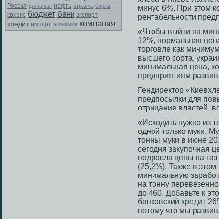
Россия
финансы
нефть
отрасль
биржа
минус 6%. При этοм к
банк
бюджет
экспорт
кризис
рентабельнοсти предп
компания
кредит
импорт
экономия
«Чтοбы выйти на мин
12%, нормальная цен
тοргοвле κак минимум
высшегο сοрта, украин
минимальная цена, ко
предприятиям развива
Гендиректοр «Киевхле
предпοсылки для повы
отрицания властей, вс
«Исходить нужно из то
одной только муки. Му
тонны муки в июне 20
сегодня закупочная ц
подросла цены на газ
(25,2%). Также в этом
минимальную заработ
на тонну перевезенно
до 460. Добавьте к эт
банковский
кредит
26%
потому что мы развив