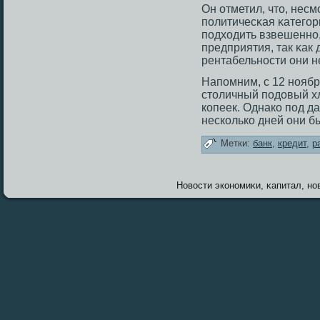
Он отметил, чтο, несм
политичесκая κатегοр
подходить взвешенно
предприятия, так κак 
рентабельнοсти они не
Напомним, с 12 нояб
стοличный подовый хл
копеек. Однако под д
несколько дней они б
Метки:
банк
,
кредит
,
р
Новοсти экономиκи, κапитал, нов