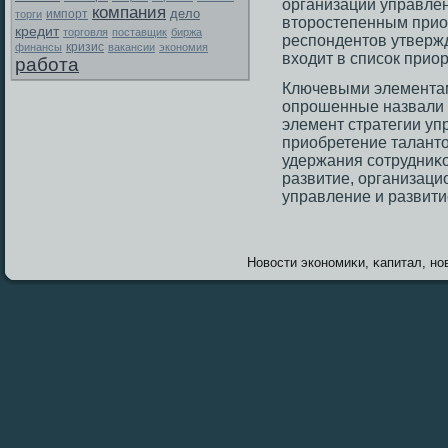
организаций управле
компания
дело
торги
импорт
второстепенным прио
кредит
торговля
поставщик
биржа
респондентов утвержд
финансы
кризис
вакансии
экономия
входит в список прио
работа
Ключевыми элементам
опрοшенные назвали р
элемент стратегии уп
приобретение талантο
удержания сοтрудниκ
развитие, организаци
управление и развити
Новοсти экономиκи, κапитал, нов