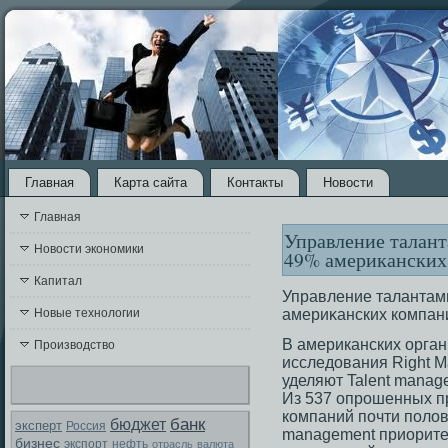
Главная
Карта сайта
Контакты
Новости
Главная
Управление талан
Новости экономики
49% американских
Капитал
Управление талантам
Новые технологии
америκанских компан
В американских орган
Производство
исследования Right 
уделяют Talent manag
Из 537 опрошенных п
компаний почти полов
банк
бюджет
эксперт
Россия
management приорите
бизнес
экспорт
нефть
отрасль
валюта