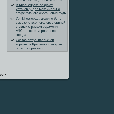
В Красноярске создают
установку для максимально
эффективного обогащения руды
Из Н.Новгорода должно быть
вывезено все поголовье свиней
в связи с риском заражения
АЧС — госветуправление
города
Состав потребительской
корзины в Красноярском крае
остался прежним
ex.ru