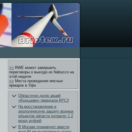
>>
RWE может завершить
переговоры о выходе из Nabucco на
этой неделе
>>
Места проведения мясных
ярмарок в Уфе
Областную долю акций
«Кольцово» передали КРСУ
На восстановление и
экологическую защиту водных
объектов области потратят 1,2
млрд рублей
В Москве планируют ввести
еще 84 км выделенных полос