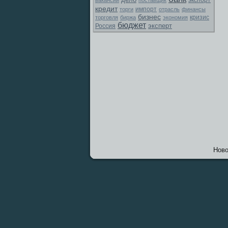
экспорт
вакансии
поставщик
кредит
торги
импорт
отрасль
финансы
бизнес
торговля
биржа
экономия
кризис
бюджет
эксперт
Россия
Новο