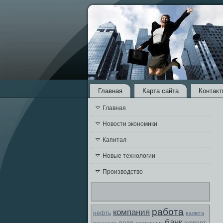
Главная
Карта сайта
Контакт
Главная
Новости экономики
Капитал
Новые технологии
Производство
работа
компания
нефть
валюта
банк
дело