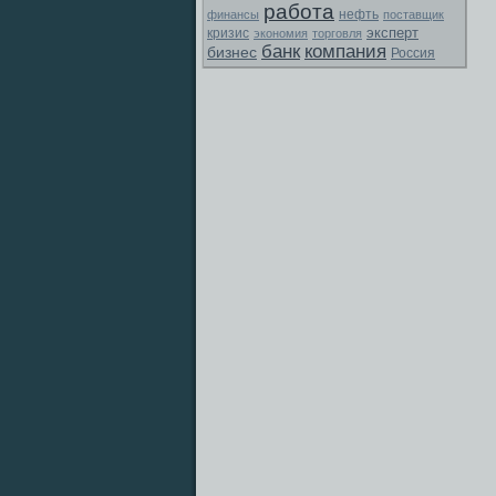
работа
финансы
нефть
поставщик
эксперт
кризис
экономия
торговля
банк
компания
бизнес
Россия