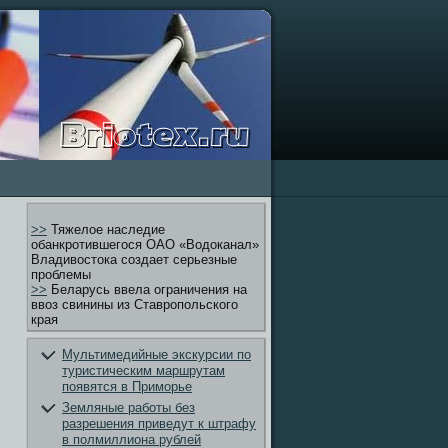
>>
Тяжелое наследие
обанкротившегося ОАО «Водоканал»
Владивостока создает серьезные
проблемы
>>
Беларусь ввела ограничения на
ввоз свинины из Ставропольского
края
Мультимедийные экскурсии по
туристическим маршрутам
появятся в Приморье
Земляные работы без
разрешения приведут к штрафу
в полмиллиона рублей