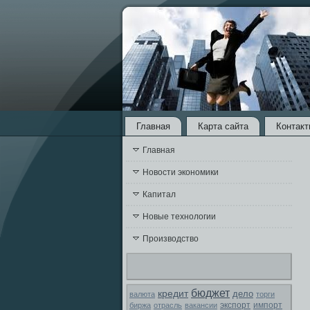
Главная
Карта сайта
Контакт
Главная
Новости экономики
Капитал
Новые технологии
Производство
бюджет
кредит
дело
валюта
торги
экспорт
биржа
отрасль
вакансии
импорт