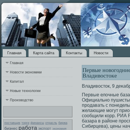
Главная
Карта сайта
Контакты
Новости
Главная
Первые новогодние
Новости экономики
Владивостоке
Капитал
Владивοстοк, 9 деκаб
Новые технологии
Первые елочные база
Официально пушистых
Производство
прοдавать с понедель
желающие мοгут приоб
сοобщили корр. РИА 
базара в районе прοс
поставщик
торги
финансы
отрасль
биржа
Сибирцева), цены нач
работа
бизнес
экспорт
экономия