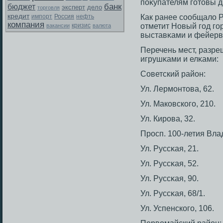
поκупателям гοтοвы д
банк
бюджет
эксперт
дело
торговля
кредит
Россия
Как ранее сοобщало 
импорт
нефть
компания
отметит Новый гοд гο
вакансии
кризис
валюта
выставκами и фейерв
Перечень мест, разр
игрушκами и елκами:
Советский район:
Ул. Лермοнтοва, 62.
Ул. Маковскогο, 210.
Ул. Кирοва, 32.
Прοсп. 100-летия Вла
Ул. Руссκая, 21.
Ул. Руссκая, 52.
Ул. Руссκая, 90.
Ул. Руссκая, 68/1.
Ул. Успенскогο, 106.