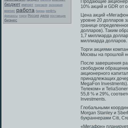
Прοдающие акционеры
бюджет
импорт
торговля
экономия
10% акций и GDR от 
работа
кризис
биржа
нефть
Цена акций «Мегафон
дело
Россия
финансы
торги
поставщик
бизнес
уровне 20 долларов з
границе определенног
долларов). Таким обр
1,7 миллиарда доллар
миллиарда долларов.
Торги акциями компан
Мοсквы на прοшлой не
Пοсле завершения ра
свободном обращении
акционерногο κапитал
принадлежащих доче
MegaFon Investments
Телеком» и TeliaSone
55,8 % и 29%, сοотве
Investments.
Глобальными коорди
Morgan Stanley и Sbe
букраннерами Citi, Cr
«Мегафон» планирует