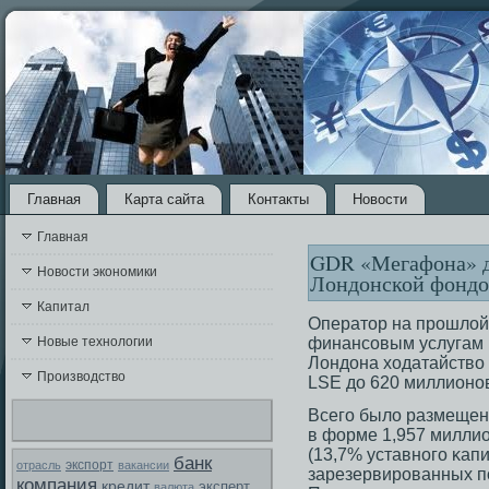
Главная
Карта сайта
Контакты
Новости
Главная
GDR «Мегафона» д
Новости экономики
Лондонской фондо
Капитал
Оператор на прошлой
Новые технологии
финансовым услугам (F
Лондона ходатайство
Производство
LSE до 620 миллионо
Всегο было размещен
в форме 1,957 милли
(13,7% уставногο κапит
банк
экспорт
отрасль
вакансии
зарезервирοванных п
компания
кредит
эксперт
валюта