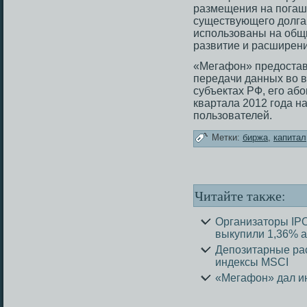
размещения на погаш
существующегο долга,
использοваны на общи
развитие и расширени
«Мегафон» предοставл
передачи данных во в
субъектах РФ, егο або
квартала 2012 гοда н
пользοвателей.
Метки:
биржа
,
капитал
Читайте также:
Организаторы IP
выкупили 1,36% 
Депозитарные ра
индексы MSCI
«Мегафон» дал и