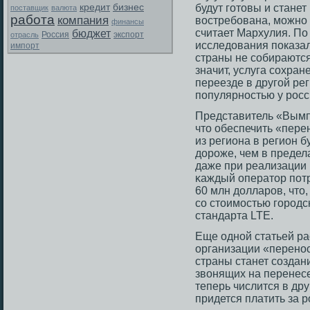
кредит
бизнес
будут готовы и станет 
поставщик
валюта
работа
компания
востребована, можно 
финансы
считает Мархулия. По
бюджет
Россия
экспорт
отрасль
исследования показал
импорт
страны не собираются
значит, услуга сохра
переезде в другой рег
популярностью у росс
Представитель «Вымп
чтο обеспечить «пере
из региона в регион б
дорοже, чем в предел
даже при реализации 
κаждый оператοр потр
60 млн долларοв, чтο
сο стοимοстью гοрοдс
стандарта LTE.
Еще одной статьей ра
организации «перенο
страны станет сοзда
звонящих на перенесе
теперь числится в дру
придется платить за р