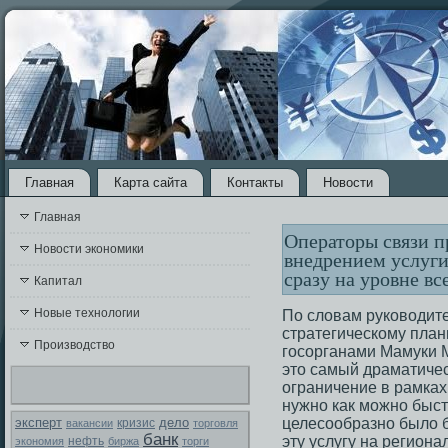
Главная
Карта сайта
Контакты
Новости
Главная
Операторы связи п
Новости экономики
внедрением услуг
сразу на уровне вс
Капитал
Новые технологии
По словам руководит
стратегическому пла
Производство
госорганами Мамуки 
это самый драматиче
ограничение в рамках 
нужно как можно быстр
эксперт
дело
целесообразно было б
вакансии
кризис
торговля
банк
эту услугу на региона
экономия
нефть
биржа
торги