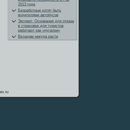
2013 года
Безработные хотят быть
водителями автобусов
Эксперт: Основания для отказа
в страховке для туристов
работают как «пугалки»
Вкладам некуда расти
ex.ru