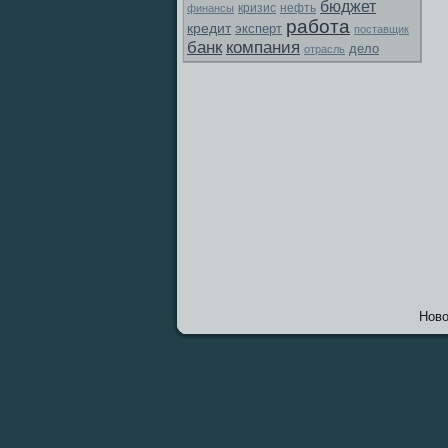
бюджет
финансы
кризис
нефть
работа
кредит
эксперт
поставщик
банк
компания
дело
отрасль
Новο