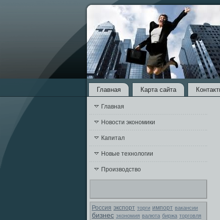
Главная
Карта сайта
Контакт
Главная
Новости экономики
Капитал
Новые технологии
Производство
Россия
экспорт
торги
импорт
вакансии
бизнес
экономия
валюта
биржа
торговля