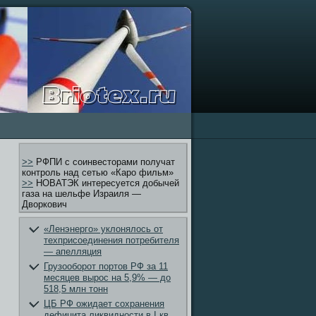
>>
РФПИ с соинвесторами получат
контроль над сетью «Каро фильм»
>>
НОВАТЭК интересуется добычей
газа на шельфе Израиля —
Дворкович
«Ленэнерго» уклонялось от
техприсоединения потребителя
— апелляция
Грузооборот портов РФ за 11
месяцев вырос на 5,9% — до
518,5 млн тонн
ЦБ РФ ожидает сохранения
дефицита ликвидности в I кв