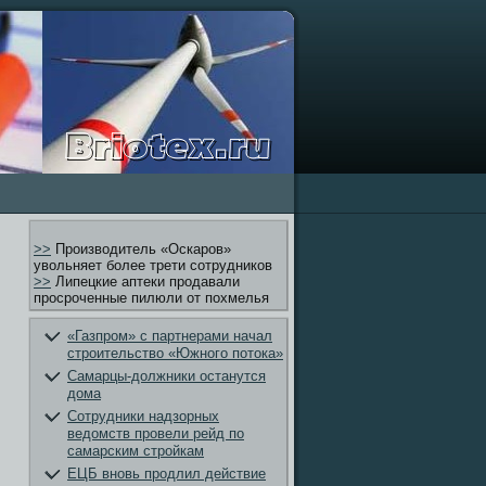
>>
Производитель «Оскаров»
увольняет более трети сотрудников
>>
Липецкие аптеки продавали
просроченные пилюли от похмелья
«Газпром» с партнерами начал
строительство «Южного потока»
Самарцы-должники останутся
дома
Сотрудники надзорных
ведомств провели рейд по
самарским стройкам
ЕЦБ вновь продлил действие