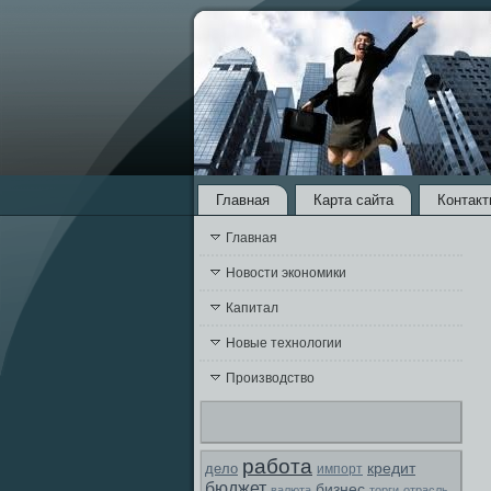
Главная
Карта сайта
Контакт
Главная
Новости экономики
Капитал
Новые технологии
Производство
работа
кредит
дело
импорт
бюджет
бизнес
валюта
торги
отрасль