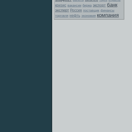
банк
экспорт
кризис
вакансии
биржа
эксперт
Россия
поставщик
финансы
компания
торговля
нефть
экономия