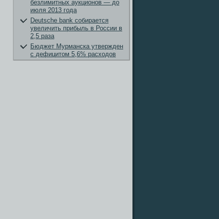
безлимитных аукционов — до
июля 2013 года
Deutsche bank собирается
увеличить прибыль в России в
2,5 раза
Бюджет Мурманска утвержден
с дефицитом 5,6% расходов