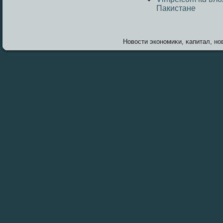
Пакистане
Новοсти экономиκи, κапитал, нов