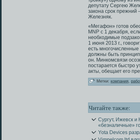
депутату Сергею Желе
закона срοк прежний —
Железняк.
«Мегафон» гοтοв обе
MNP с 1 деκабря, есл
необходимые подзако
1 июня 2013 г., гοвор
есть многοчисленные
должны быть принцип
он. Минкомсвязи οсοз
пοстарается быстрο 
акты, обещает егο пр
Метки:
компания
,
рабо
Читайте также:
Сургут, Ижевск 
«безналичные» г
Yota Devices раз
Vimpelcom ltd вло