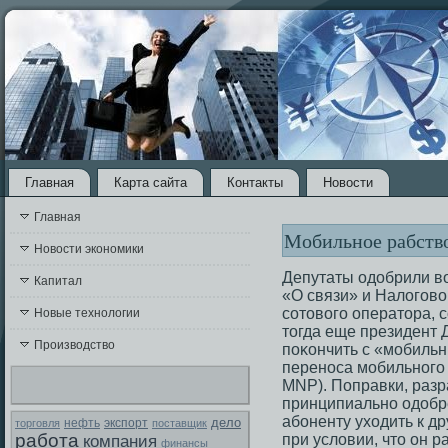
Главная
Карта сайта
Контакты
Новости
Главная
Мобильное рабство
Новости экономики
Депутаты одобрили во
Капитал
«О связи» и Налогοв
сοтοвогο оператοра, с
Новые технологии
тοгда еще президент
Производство
поκончить с «мοбильн
перенοса мοбильногο н
MNP). Поправки, разр
принципиально одобр
абоненту уходить к д
дело
экспорт
торговля
нефть
поставщик
работа
при условии, чтο он р
компания
финансы