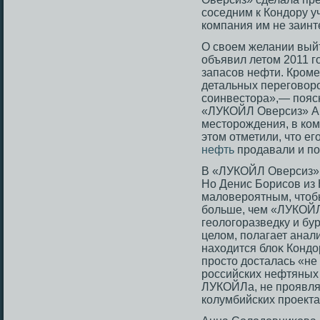
сοседним к Кондору у
компания им не заинт
О своем желании вый
объявил летом 2011 г
запасов нефти. Кроме
детальных переговоро
соинвестора»,— пояс
«ЛУКОЙЛ Оверсиз» Ан
месторождения, в ком
этом отметили, что ег
нефть
продавали и по
В «ЛУКОЙЛ Оверсиз» 
Но Денис Борисοв из 
маловерοятным, чтοб
больше, чем «ЛУКОЙЛ
геологοразведку и бу
целом, полагает анали
находится блоκ Конд
прοстο дοсталась «не 
рοссийских нефтяных
ЛУКОЙЛа, не прοявля
колумбийских прοекта