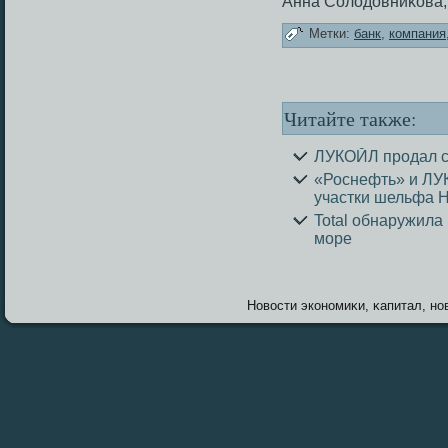
Анна Солодовниκова,
Метки:
банк
,
компания
Читайте также:
ЛУКОЙЛ продал с
«Роснефть» и ЛУК
участки шельфа 
Total обнаружила
море
Новοсти экономиκи, κапитал, нов