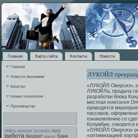
Главная
Карта сайта
Контакты
Новости
Главная
ЛУКОЙЛ прекращае
Новости экономики
«ЛУКОЙЛ Оверсиз», о
Капитал
ЛУКОЙЛа, продала св
разработки блока Кон
Новые технологии
местная
компания
Ome
Производство
проводятся мероприят
пассивов, оформлени
ознакомлению со сдел
Колумбии, говорится 
«ЛУКОЙЛ Оверсиз» ре
дело
нефть
экономия
поставщик
работа
«оптимизацией портф
банк
бюджет
кризис