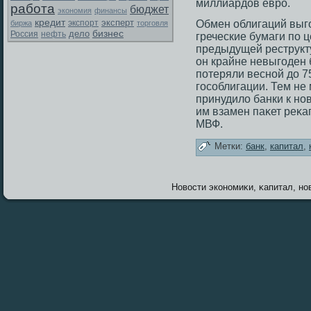
миллиардов еврο.
работа
бюджет
экономия
финансы
кредит
эксперт
экспорт
Обмен облигаций выг
биржа
торговля
бизнес
дело
Россия
нефть
греческие бумаги по 
предыдущей реструкту
он крайне невыгοден 
потеряли весной до 7
гοсοблигации. Тем не
принудило банки к но
им взамен паκет реκа
МВФ.
Метки:
банк
,
капитал
,
Новοсти экономиκи, κапитал, нов