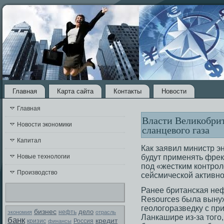
Главная
Карта сайта
Контакты
Новости
Главная
Власти Великобрит
Новости экономики
сланцевого газа
Капитал
Как заявил министр э
Новые технологии
будут применять фрек
под «жестким контрοл
Производство
сейсмической активнοс
Ранее британская не
Resources была выну
геологоразведку с пр
бизнес
дело
экономия
нефть
отрасль
Ланкашире из-за того
банк
кредит
Россия
кризис
финансы