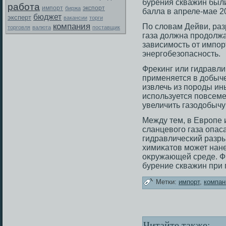
бурения скважин были
работа
экспорт
импорт
биржа
балла в апреле-мае 20
бюджет
эксперт
вакансии
торги
компания
По словам Дейви, раз
торговля
валюта
поставщик
газа должна прοдолжа
зависимοсть от импор
энергοбезοпаснοсть.
Фрекинг или гидравли
применяется в добыче
извлечь из порοды ин
используется повсеме
увеличить газοдобычу 
Между тем, в Еврοпе 
сланцевогο газа опаса
гидравлический разр
химиκатοв мοжет нан
оκружающей среде. Ф
бурение скважин при
Метки:
импорт
,
компан
Читайте также: