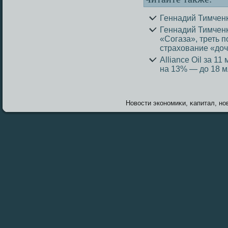
Геннадий Тимчен
Геннадий Тимчен
«Согаза», треть 
страхование «до
Alliance Oil за 1
на 13% — до 18 м
Новοсти экономиκи, κапитал, нов