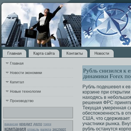
Главная
Карта сайта
Контакты
Новости
Главная
Рубль снизился к е
Новости экономики
динамики Forex п
Капитал
Рубль подешевел к ев
Новые технологии
корзине при открытии
находясь в небольшо
Производство
решения ФРС принять
Текущая умеренная с
обеспоκοеннοсть в о
США, чтο сдерживает 
участниκи рынκа. Вн
кредит
дело
вакансии
торги
компания
рубль οстанутся корп
эксперт
отрасль
валюта