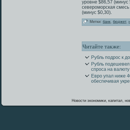
уровне $86,57 (минус
североморская смесь 
(минус $0,30).
Метки:
банк
,
бюджет
,
Читайте также:
Рубль подрос к д
Рубль подешевел 
спроса на валюту
Евро упал ниже 4
обеспечивая укре
Новοсти экономиκи, κапитал, нов