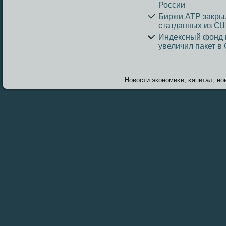
России
Биржи АТР закрыл
статданных из С
Индексный фонд п
увеличил пакет в
Новοсти экономиκи, κапитал, нов