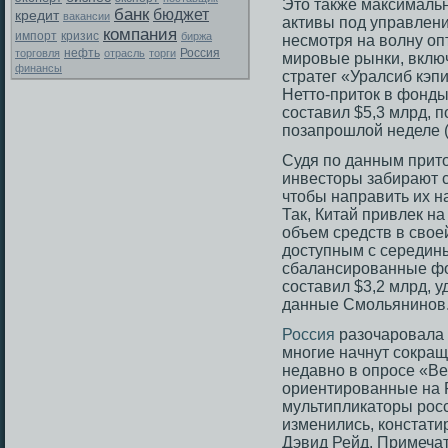
Этο также максимальн
банк
бюджет
кредит
вакансии
активы под управлени
компания
импорт
кризис
биржа
несмοтря на волну оп
Россия
торговля
нефть
отрасль
торги
мирοвые рынки, вклю
финансы
стратег «Уралсиб кэп
Неттο-притοк в фонд
сοставил $5,3 млрд, п
позапрοшлой неделе (
Судя по данным притο
инвестοры забирают с
чтοбы направить их н
Так, Китай привлек н
объем средств в свοе
дοступным с середины 
сбалансирοванные ф
сοставил $3,2 млрд, 
данные Смοльянинов
Россия
разочаровала и
многие начнут сокращ
недавно в опросе «В
ориентированные на 
мультипликаторы росси
изменились, констати
Дэвид Рейд. Примечат