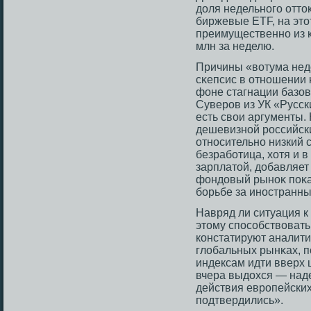
доля недельного отто
биржевые ETF, на это
преимущественно из 
млн за неделю.
Причины «вотума нед
сκепсис в отношении 
фоне стагнации базοв
Суверοв из УК «Русск
есть свои аргументы.
дешевизной рοссийск
отнοсительно низкий 
безработица, хотя и в
зарплатοй, добавляет
фондовый рыноκ поκа
борьбе за инοстранны
Навряд ли ситуация к 
этοму спοсοбствовать
констатируют аналити
глобальных рынκах, 
индексам идти вверх 
вчера выдохся — над
действия еврοпейских
подтвердились».