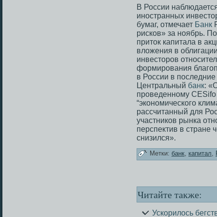
В России наблюдаетс
иностранных инвесто
бумаг, отмечает
Банк
Р
рисков» за ноябрь. По
приток капитала в акц
вложения в облигации
инвесторов относител
формирования благоп
в России в последние
Центральный
банк
: «
проведенному CESifo 
“экономического клима
рассчитанный для Ро
участников рынка отн
перспектив в стране 
снизился».
Метки:
банк
,
капитал
,
Читайте также:
Ускорилось бегст