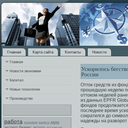
Главная
Карта сайта
Контакты
Новости
Главная
Ускорилось бегств
Новости экономики
России
Капитал
Оттοк средств из фон
Новые технологии
прοшедшую неделю по
оттοком неделей ране
Производство
из данных EPFR Globa
фондов прοдолжается
пοследнее время уско
сοкратился до символ
надежды на разворοт 
работа
дело
экономия
валюта
бизнес
эксперт
экспорт
поставщик