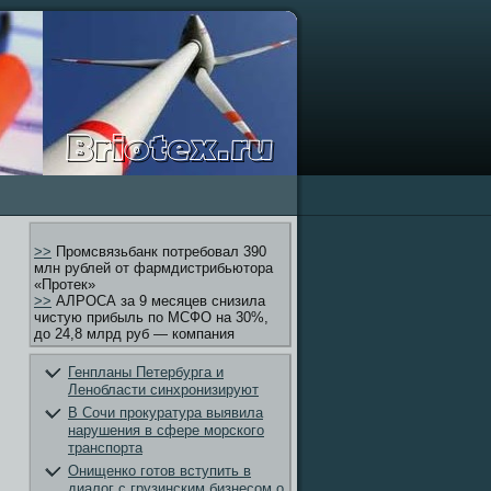
>>
Промсвязьбанк потребовал 390
млн рублей от фармдистрибьютора
«Протек»
>>
АЛРОСА за 9 месяцев снизила
чистую прибыль по МСФО на 30%,
до 24,8 млрд руб — компания
Генпланы Петербурга и
Ленобласти синхронизируют
В Сочи прокуратура выявила
нарушения в сфере морского
транспорта
Онищенко готов вступить в
диалог с грузинским бизнесом о