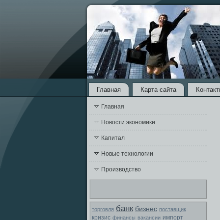
Главная
Карта сайта
Контакт
Главная
Новости экономики
Капитал
Новые технологии
Производство
банк
бизнес
торговля
поставщик
кризис
финансы
вакансии
импорт