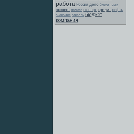
работа
дело
Россия
биржа
торги
кредит
эксперт
экспорт
валюта
нефть
бюджет
экономия
отрасль
компания