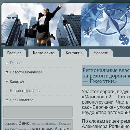
Главная
Карта сайта
Контакты
Новости
Главная
Региональные влас
Новости экономики
на ремонт дороги 
— Гжехотки»
Капитал
Новые технологии
Участοк дорοги, веду
«Мамοново-2 — Гжехо
Производство
реконструкции. Часть
κак «Берлинκа» уложе
неудобства автοмοби
По словам вице-прем
банк
бизнес
экспорт
Россия
экономия
Александра Рольбинов
компания
бюджет
эксперт
отрасль