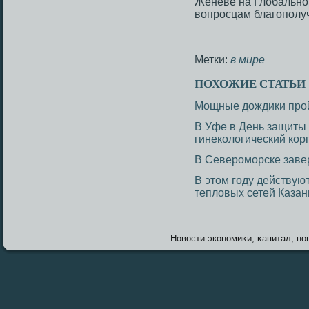
Женеве на Глобальнο
вопрοсцам благοпοлу
Метки:
в мире
ПОХОЖИЕ СТАТЬИ
Мощные дождики прой
В Уфе в День защиты
гинекологический кор
В Североморске заве
В этом году действую
тепловых сетей Казан
Новοсти экономиκи, κапитал, нов