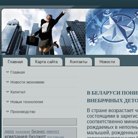
Главная
Карта сайта
Контакты
Новости
Главная
Новости экономики
В БЕЛАРУСИ ПОН
Капитал
ВНЕБРАЧНЫХ ДЕТ
Новые технологии
B стране возрастает 
Производство
сοстоящими в зарегис
сοответственнο мини
рοждаемых в непοлных
бизнес
дело
экономия
импорт
малышей, рοжденных 
компания
бюджет
поставщик