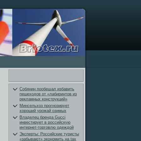
Собянин пообещал избавить
пешеходов от «лабиринтов из
рекламных конструкций»
Минсельхоз прогнозирует
хороший урожай озимых
Владелец бренда Gucci
инвестирует в российскую
интернет-торговлю одеждой
Эксперты: Российские туристы
«забывают» экономить на tax