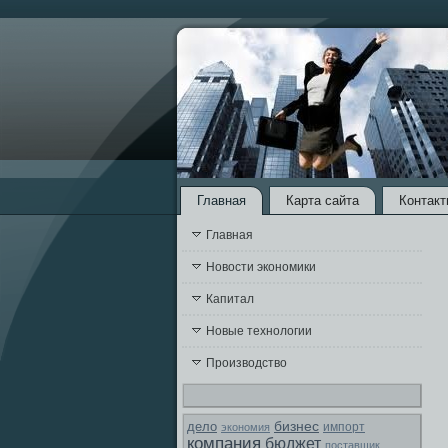
Главная
Карта сайта
Контакт
Главная
Новости экономики
Капитал
Новые технологии
Производство
бизнес
дело
экономия
импорт
компания
бюджет
поставщик