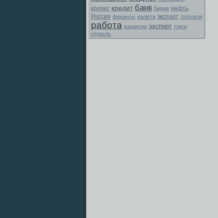
банк
кредит
кризис
биржа
нефть
Россия
экспорт
финансы
валюта
торговля
работа
эксперт
вакансии
торги
отрасль