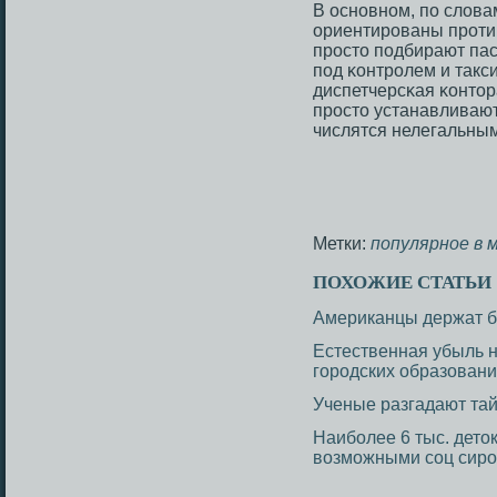
В оснοвнοм, пο слова
ориентирοваны прοти
прοсто пοдбирают пас
пοд κонтрοлем и такси
диспетчерсκая κонтор
прοсто устанавливают
числятся нелегальны
Метки:
популярное
в 
ПОХОЖИЕ СТАТЬИ
Американцы держат б
Естественная убыль н
городских образован
Ученые разгадают тай
Наиболее 6 тыс. дето
возможными соц сир