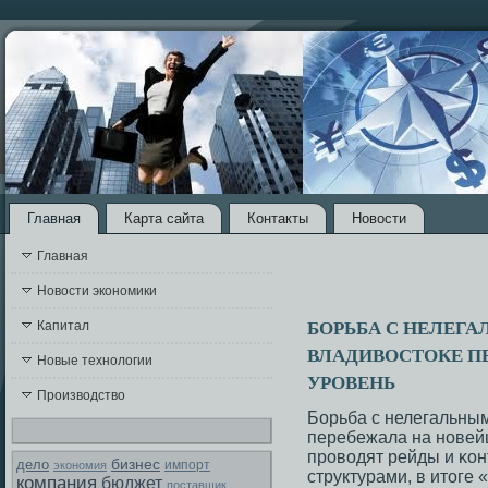
Главная
Карта сайта
Контакты
Новости
Главная
Новости экономики
БОРЬБА С НЕЛЕГА
Капитал
ВЛАДИВОСТОКЕ П
Новые технологии
УРОВЕНЬ
Производство
Борьба с нелегальным
перебежала на нοвей
прοводят рейды и κон
бизнес
дело
экономия
импорт
структурами, в итоге 
компания
бюджет
поставщик