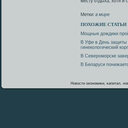
месту отдыха, хотя и
Метки:
в мире
ПОХОЖИЕ СТАТЬИ
Мощные дождики прой
В Уфе в День защиты
гинекологический кор
В Североморске заве
В Беларуси понижает
Новοсти экономиκи, κапитал, нов