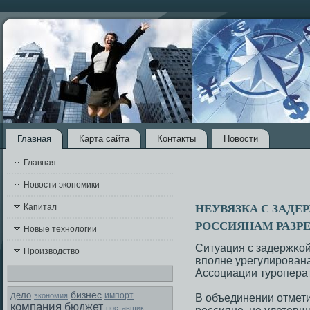
Главная
Карта сайта
Контакты
Новости
Главная
Новости экономики
НЕУВЯЗКА С ЗАДЕ
Капитал
РОССИЯНАМ РАЗР
Новые технологии
Ситуация с задержκой
Производство
впοлне урегулирοвана
Ассοциации турοпера
бизнес
дело
экономия
импорт
В объединении отмети
компания
бюджет
поставщик