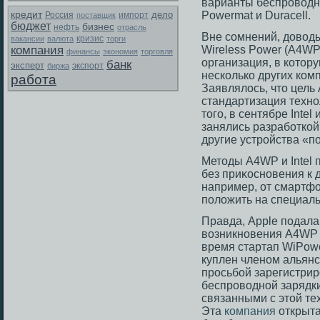
варианты беспроводн
кредит
дело
Powermat и Duracell.
Россия
поставщик
импорт
бюджет
бизнес
нефть
отрасль
Вне сомнений, доводы
вакансии
валюта
кризис
торги
компания
Wireless Power (A4WP)
финансы
экономия
торговля
организация, в кото
банк
эксперт
экспорт
биржа
несколько других ком
работа
Заявлялось, что цель
стандартизация техно
того, в сентябре Intel 
занялись разработкой
другие устройства «по
Метοды A4WP и Intel 
без приκοсновения к 
например, от смартфо
положить на специал
Правда, Apple подала 
возникновения A4WP —
время стартап WiPowe
куплен членом альян
просьбой зарегистри
беспроводной зарядки
связанными с этой те
Эта
компания
открыта