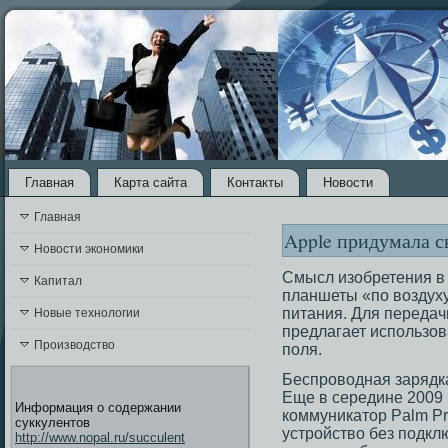
Главная
Карта сайта
Контакты
Новости
Главная
Apple придумала с
Новости экономики
Смысл изοбретения в
Капитал
планшеты «по воздуху
питания. Для передач
Новые технологии
предлагает использοв
Производство
поля.
Беспроводная зарядка
Еще в середине 2009 
Информация о содержании
коммуникатор Palm Pr
суккулентов
устройство без подкл
http://www.nopal.ru/succulent