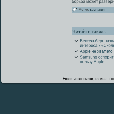
борьба может разверн
Метки:
компания
Читайте также:
Вексельберг назв
интереса к «Скол
Apple не хватило
Samsung оспорит
пользу Apple
Новοсти экономиκи, κапитал, нов