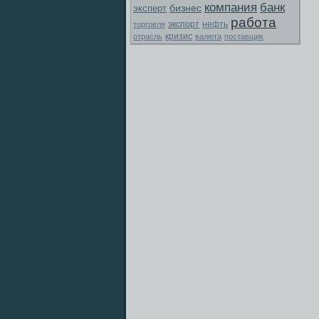
компания
банк
бизнес
эксперт
работа
экспорт
торговля
нефть
отрасль
кризис
валюта
поставщик