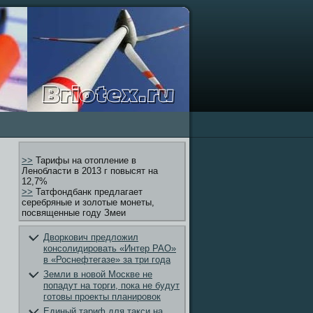
>>
Тарифы на отопление в
Ленобласти в 2013 г повысят на
12,7%
>>
Татфондбанк предлагает
серебряные и золотые монеты,
посвященные году Змеи
Дворкович предложил
консолидировать «Интер РАО»
в «Роснефтегазе» за три года
Земли в новой Москве не
попадут на торги, пока не будут
готовы проекты планировок
Единый тариф для такси на