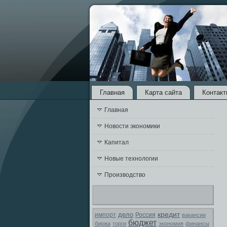
Главная
Карта сайта
Контакт
Главная
Новости экономики
Капитал
Новые технологии
Производство
кредит
дело
Россия
импорт
вакансии
бюджет
биржа
торги
экономия
финансы