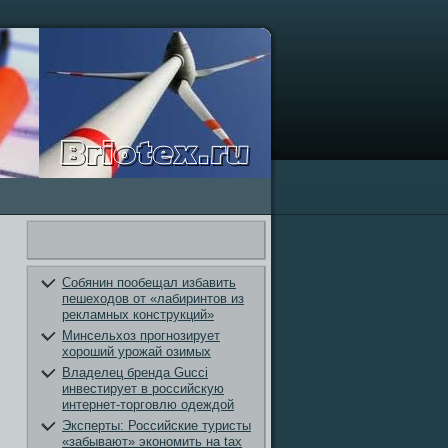
Собянин пообещал избавить
пешеходов от «лабиринтов из
рекламных конструкций»
Минсельхоз прогнозирует
хороший урожай озимых
Владелец бренда Gucci
инвестирует в российскую
интернет-торговлю одеждой
Эксперты: Российские туристы
«забывают» экономить на tax