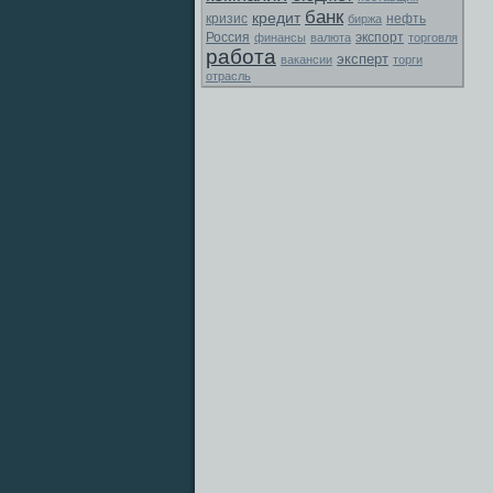
банк
кредит
кризис
биржа
нефть
Россия
экспорт
финансы
валюта
торговля
работа
эксперт
вакансии
торги
отрасль