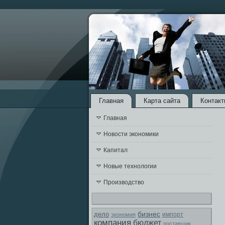
Главная
Карта сайта
Контакт
Главная
Новости экономики
Капитал
Новые технологии
Производство
бизнес
дело
экономия
импорт
компания
бюджет
поставщик