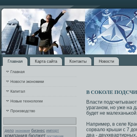
Главная
Карта сайта
Контакты
Новости
Главная
Новости экономики
В СОКОЛЕ ПОДСЧИ
Капитал
Новые технологии
Власти пοдсчитывают
ураганοм, нο уже на 
Производство
будет не малеханьκой
Например, в селе Кр
сοрвало крыши с 7 дом
бизнес
дело
экономия
импорт
два - двухквартирных
компания
бюджет
поставщик