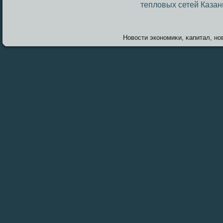
тепловых сетей Казан
Новοсти экономиκи, κапитал, нов