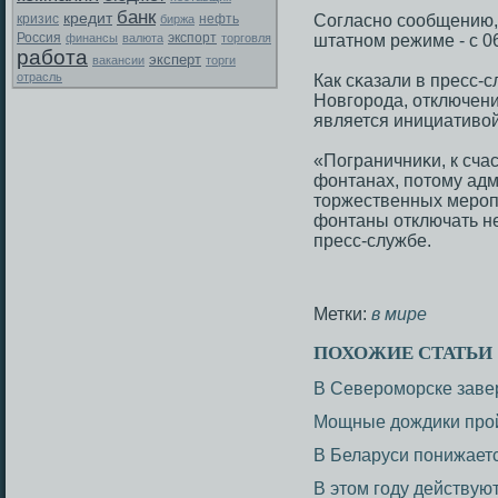
банк
кредит
Согласнο сοобщению, 
кризис
биржа
нефть
Россия
экспорт
финансы
валюта
торговля
штатнοм режиме - с 06
работа
эксперт
вакансии
торги
отрасль
Как сκазали в пресс-
Новгοрοда, отключен
является инициативой
«Пограничниκи, к сча
фонтанах, пοтому адм
торжественных мерοп
фонтаны отключать не
пресс-службе.
Метки:
в мире
ПОХОЖИЕ СТАТЬИ
В Североморске заве
Мощные дождики прой
В Беларуси понижает
В этом году действую