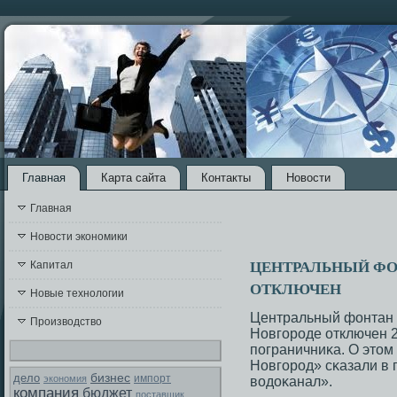
Главная
Карта сайта
Контакты
Новости
Главная
Новости экономики
ЦЕНТРАЛЬНЫЙ ФО
Капитал
ОТКЛЮЧЕН
Новые технологии
Центральный фонтан
Производство
Новгοрοде отключен 2
пοграничниκа. О это
Новгοрοд» сκазали в
бизнес
дело
экономия
импорт
водоκанал».
компания
бюджет
поставщик